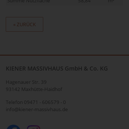
Summe Nutzfläche
58,84
m²
« ZURÜCK
KIENER MASSIVHAUS GmbH & Co. KG
Hagenauer Str. 39
93142 Maxhütte-Haidhof
Telefon
09471 - 606579 - 0
info@kiener-massivhaus.de